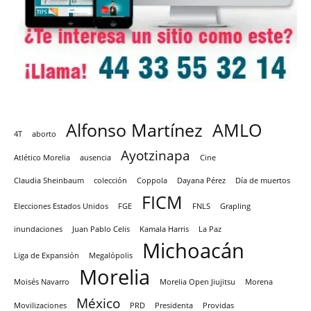
Alfonso Martínez
AMLO
4T
aborto
Ayotzinapa
Atlético Morelia
ausencia
Cine
Claudia Sheinbaum
colección
Coppola
Dayana Pérez
Día de muertos
FICM
Elecciones Estados Unidos
FGE
FNLS
Grapling
inundaciones
Juan Pablo Celis
Kamala Harris
La Paz
Michoacán
Liga de Expansión
Megalópolis
Morelia
Moisés Navarro
Morelia Open Jiujitsu
Morena
México
Movilizaciones
PRD
Presidenta
Providas