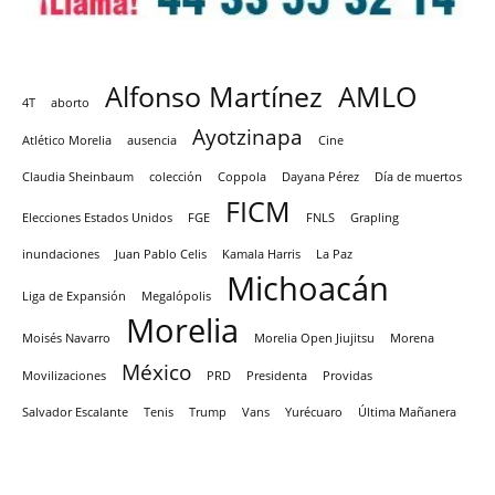
Alfonso Martínez
AMLO
4T
aborto
Ayotzinapa
Atlético Morelia
ausencia
Cine
Claudia Sheinbaum
colección
Coppola
Dayana Pérez
Día de muertos
FICM
Elecciones Estados Unidos
FGE
FNLS
Grapling
inundaciones
Juan Pablo Celis
Kamala Harris
La Paz
Michoacán
Liga de Expansión
Megalópolis
Morelia
Moisés Navarro
Morelia Open Jiujitsu
Morena
México
Movilizaciones
PRD
Presidenta
Providas
Salvador Escalante
Tenis
Trump
Vans
Yurécuaro
Última Mañanera