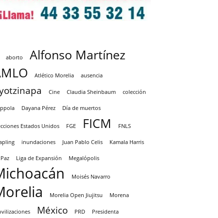
Alfonso Martínez
aborto
AMLO
Atlético Morelia
ausencia
yotzinapa
Cine
Claudia Sheinbaum
colección
ppola
Dayana Pérez
Día de muertos
FICM
ecciones Estados Unidos
FGE
FNLS
apling
inundaciones
Juan Pablo Celis
Kamala Harris
 Paz
Liga de Expansión
Megalópolis
Michoacán
Moisés Navarro
Morelia
Morelia Open Jiujitsu
Morena
México
vilizaciones
PRD
Presidenta