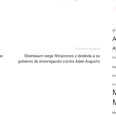
4T
A
Artículo siguiente
me
Sheinbaum niega filtraciones y deslinda a su
Co
gobierno de investigación contra Adán Augusto
El
Gr
La
Mo