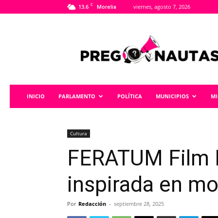
C
13.6
viernes, agosto 7, 2026
Morelia
Pregonautas
INICIO
PARLAMENTO
POLÍTICA
MUNICIPIOS
M
Cultura
FERATUM Film F
inspirada en m
Por
Redacción
-
septiembre 28, 2025