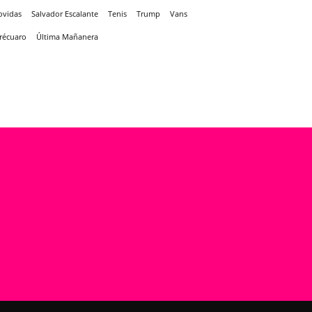
ovidas
Salvador Escalante
Tenis
Trump
Vans
récuaro
Última Mañanera