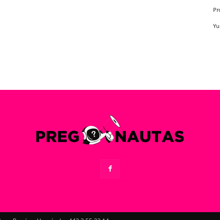
Pr
Yu