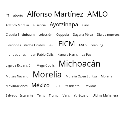
Alfonso Martínez
AMLO
4T
aborto
Ayotzinapa
Atlético Morelia
ausencia
Cine
Claudia Sheinbaum
colección
Coppola
Dayana Pérez
Día de muertos
FICM
Elecciones Estados Unidos
FGE
FNLS
Grapling
inundaciones
Juan Pablo Celis
Kamala Harris
La Paz
Michoacán
Liga de Expansión
Megalópolis
Morelia
Moisés Navarro
Morelia Open Jiujitsu
Morena
México
Movilizaciones
PRD
Presidenta
Providas
Salvador Escalante
Tenis
Trump
Vans
Yurécuaro
Última Mañanera