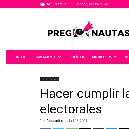
C
14
sábado, agosto 8, 2026
Morelia
Pregonautas
INICIO
PARLAMENTO
POLÍTICA
MUNICIPIOS
M
Destacadas
Hacer cumplir l
electorales
Por
Redacción
-
abril 15, 2024