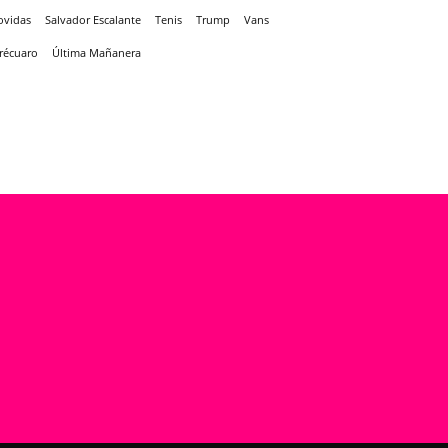
ovidas
Salvador Escalante
Tenis
Trump
Vans
récuaro
Última Mañanera