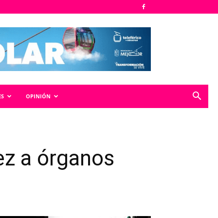
ES
OPINIÓN
ez a órganos