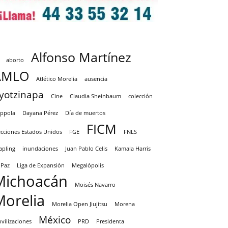
Alfonso Martínez
aborto
AMLO
Atlético Morelia
ausencia
yotzinapa
Cine
Claudia Sheinbaum
colección
ppola
Dayana Pérez
Día de muertos
FICM
ecciones Estados Unidos
FGE
FNLS
apling
inundaciones
Juan Pablo Celis
Kamala Harris
 Paz
Liga de Expansión
Megalópolis
Michoacán
Moisés Navarro
Morelia
Morelia Open Jiujitsu
Morena
México
vilizaciones
PRD
Presidenta