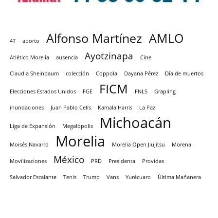
Alfonso Martínez
AMLO
4T
aborto
Ayotzinapa
Atlético Morelia
ausencia
Cine
Claudia Sheinbaum
colección
Coppola
Dayana Pérez
Día de muertos
FICM
Elecciones Estados Unidos
FGE
FNLS
Grapling
inundaciones
Juan Pablo Celis
Kamala Harris
La Paz
Michoacán
Liga de Expansión
Megalópolis
Morelia
Moisés Navarro
Morelia Open Jiujitsu
Morena
México
Movilizaciones
PRD
Presidenta
Providas
Salvador Escalante
Tenis
Trump
Vans
Yurécuaro
Última Mañanera