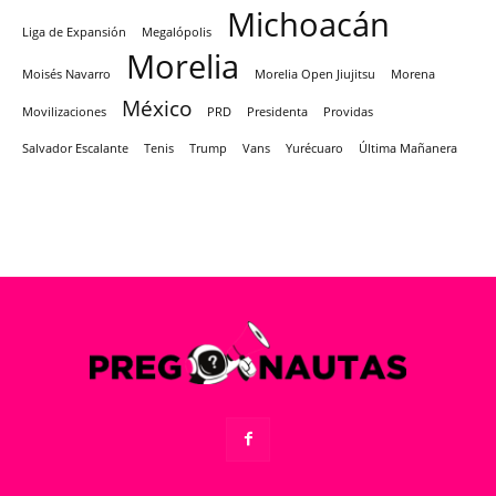
Michoacán
Liga de Expansión
Megalópolis
Morelia
Moisés Navarro
Morelia Open Jiujitsu
Morena
México
Movilizaciones
PRD
Presidenta
Providas
Salvador Escalante
Tenis
Trump
Vans
Yurécuaro
Última Mañanera