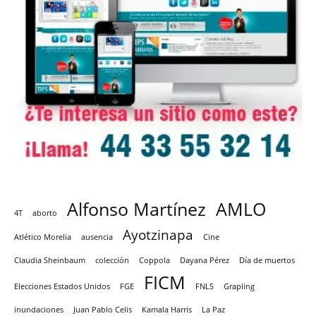
Alfonso Martínez
AMLO
4T
aborto
Ayotzinapa
Atlético Morelia
ausencia
Cine
Claudia Sheinbaum
colección
Coppola
Dayana Pérez
Día de muertos
FICM
Elecciones Estados Unidos
FGE
FNLS
Grapling
inundaciones
Juan Pablo Celis
Kamala Harris
La Paz