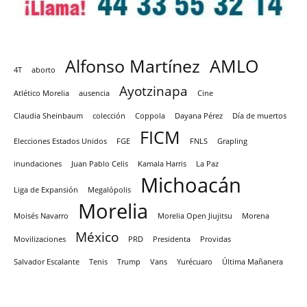
Alfonso Martínez
AMLO
4T
aborto
Ayotzinapa
Atlético Morelia
ausencia
Cine
Claudia Sheinbaum
colección
Coppola
Dayana Pérez
Día de muertos
FICM
Elecciones Estados Unidos
FGE
FNLS
Grapling
inundaciones
Juan Pablo Celis
Kamala Harris
La Paz
Michoacán
Liga de Expansión
Megalópolis
Morelia
Moisés Navarro
Morelia Open Jiujitsu
Morena
México
Movilizaciones
PRD
Presidenta
Providas
Salvador Escalante
Tenis
Trump
Vans
Yurécuaro
Última Mañanera