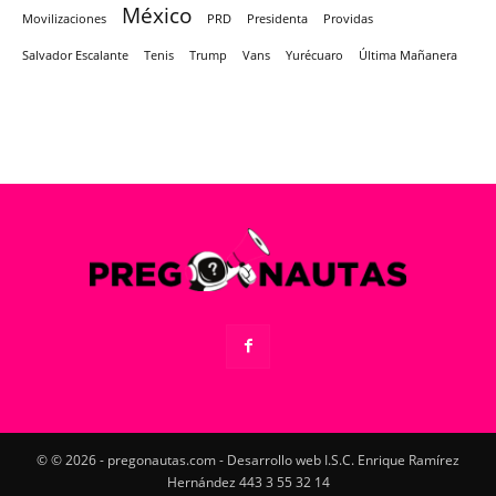
México
Movilizaciones
PRD
Presidenta
Providas
Salvador Escalante
Tenis
Trump
Vans
Yurécuaro
Última Mañanera
© © 2026 - pregonautas.com - Desarrollo web I.S.C. Enrique Ramírez
Hernández 443 3 55 32 14