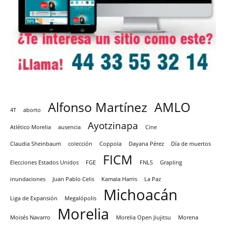
Alfonso Martínez
AMLO
4T
aborto
Ayotzinapa
Atlético Morelia
ausencia
Cine
Claudia Sheinbaum
colección
Coppola
Dayana Pérez
Día de muertos
FICM
Elecciones Estados Unidos
FGE
FNLS
Grapling
inundaciones
Juan Pablo Celis
Kamala Harris
La Paz
Michoacán
Liga de Expansión
Megalópolis
Morelia
Moisés Navarro
Morelia Open Jiujitsu
Morena