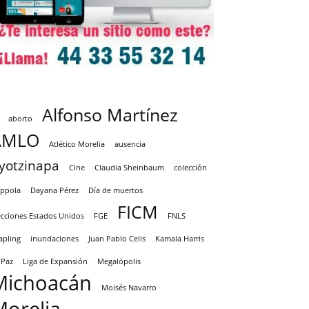
Alfonso Martínez
aborto
AMLO
Atlético Morelia
ausencia
yotzinapa
Cine
Claudia Sheinbaum
colección
ppola
Dayana Pérez
Día de muertos
FICM
ecciones Estados Unidos
FGE
FNLS
apling
inundaciones
Juan Pablo Celis
Kamala Harris
 Paz
Liga de Expansión
Megalópolis
Michoacán
Moisés Navarro