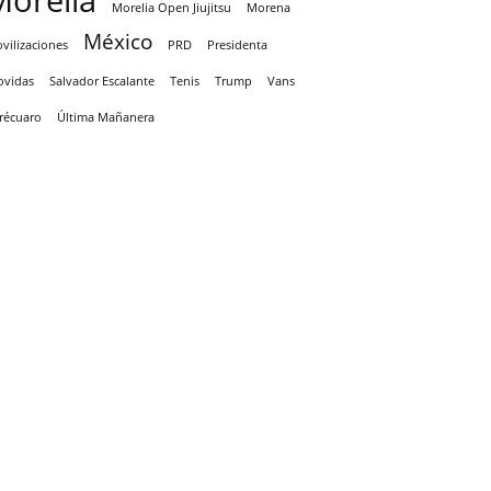
Morelia
Morelia Open Jiujitsu
Morena
México
vilizaciones
PRD
Presidenta
ovidas
Salvador Escalante
Tenis
Trump
Vans
récuaro
Última Mañanera