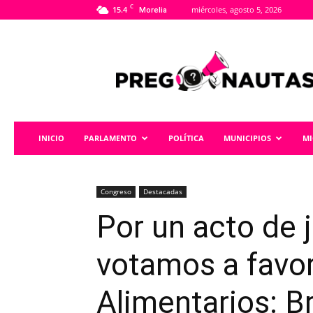
C
15.4
miércoles, agosto 5, 2026
Morelia
Pregonautas
INICIO
PARLAMENTO
POLÍTICA
MUNICIPIOS
M
Congreso
Destacadas
Por un acto de j
votamos a favor
Alimentarios: B