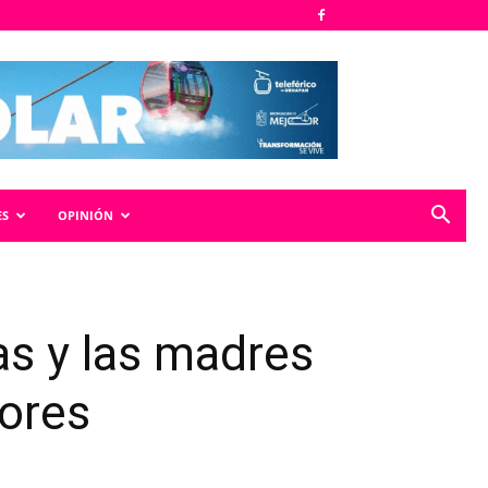
ES
OPINIÓN
ias y las madres
dores