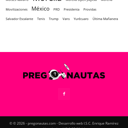
México
Movilizaciones
PRD
Presidenta
Providas
Salvador Escalante
Tenis
Trump
Vans
Yurécuaro
Última Mañanera
© © 2026 - pregonautas.com - Desarrollo web I.S.C. Enrique Ramírez