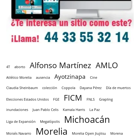
Alfonso Martínez
AMLO
4T
aborto
Ayotzinapa
Atlético Morelia
ausencia
Cine
Claudia Sheinbaum
colección
Coppola
Dayana Pérez
Día de muertos
FICM
Elecciones Estados Unidos
FGE
FNLS
Grapling
inundaciones
Juan Pablo Celis
Kamala Harris
La Paz
Michoacán
Liga de Expansión
Megalópolis
Morelia
Moisés Navarro
Morelia Open Jiujitsu
Morena