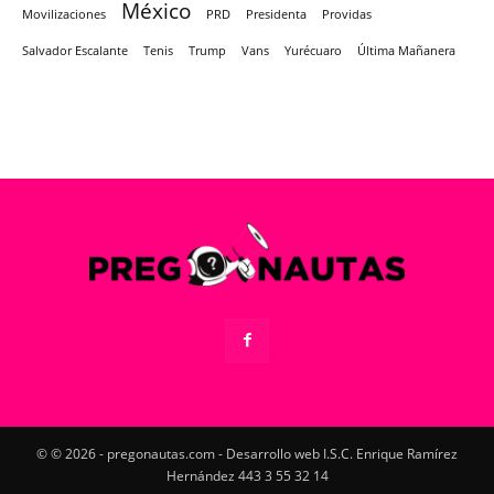
México
Movilizaciones
PRD
Presidenta
Providas
Salvador Escalante
Tenis
Trump
Vans
Yurécuaro
Última Mañanera
© © 2026 - pregonautas.com - Desarrollo web I.S.C. Enrique Ramírez
Hernández 443 3 55 32 14