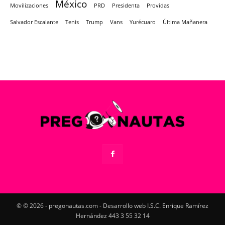
México
Movilizaciones
PRD
Presidenta
Providas
Salvador Escalante
Tenis
Trump
Vans
Yurécuaro
Última Mañanera
© © 2026 - pregonautas.com - Desarrollo web I.S.C. Enrique Ramírez
Hernández 443 3 55 32 14