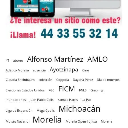
Alfonso Martínez
AMLO
4T
aborto
Ayotzinapa
Atlético Morelia
ausencia
Cine
Claudia Sheinbaum
colección
Coppola
Dayana Pérez
Día de muertos
FICM
Elecciones Estados Unidos
FGE
FNLS
Grapling
inundaciones
Juan Pablo Celis
Kamala Harris
La Paz
Michoacán
Liga de Expansión
Megalópolis
Morelia
Moisés Navarro
Morelia Open Jiujitsu
Morena