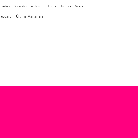
ovidas
Salvador Escalante
Tenis
Trump
Vans
récuaro
Última Mañanera