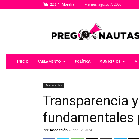
C
22.6
viernes, agosto 7, 2026
Morelia
Pregonautas
INICIO
PARLAMENTO
POLÍTICA
MUNICIPIOS
M
Destacadas
Transparencia y
fundamentales p
Por
Redacción
-
abril 2, 2024