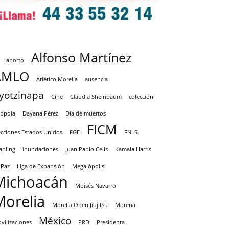
Alfonso Martínez
aborto
AMLO
Atlético Morelia
ausencia
yotzinapa
Cine
Claudia Sheinbaum
colección
ppola
Dayana Pérez
Día de muertos
FICM
ecciones Estados Unidos
FGE
FNLS
apling
inundaciones
Juan Pablo Celis
Kamala Harris
 Paz
Liga de Expansión
Megalópolis
Michoacán
Moisés Navarro
Morelia
Morelia Open Jiujitsu
Morena
México
vilizaciones
PRD
Presidenta