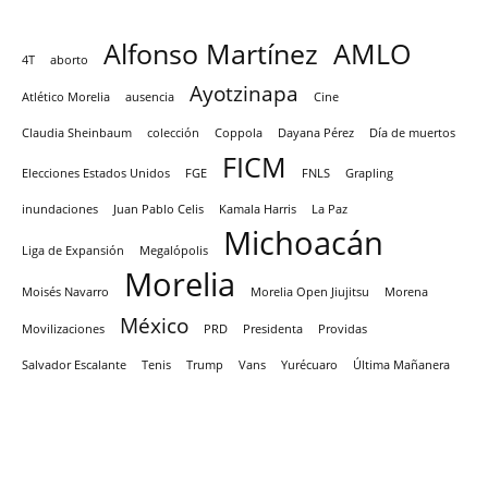
Alfonso Martínez
AMLO
4T
aborto
Ayotzinapa
Atlético Morelia
ausencia
Cine
Claudia Sheinbaum
colección
Coppola
Dayana Pérez
Día de muertos
FICM
Elecciones Estados Unidos
FGE
FNLS
Grapling
inundaciones
Juan Pablo Celis
Kamala Harris
La Paz
Michoacán
Liga de Expansión
Megalópolis
Morelia
Moisés Navarro
Morelia Open Jiujitsu
Morena
México
Movilizaciones
PRD
Presidenta
Providas
Salvador Escalante
Tenis
Trump
Vans
Yurécuaro
Última Mañanera