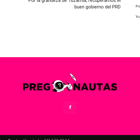
Por la grandeza de Tuzantla, recuperamos el
buen gobierno del PRD
Pr
Yu