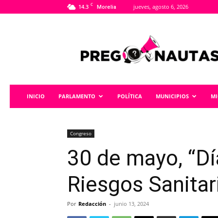
C
14.3
jueves, agosto 6, 2026
Morelia
Pregonautas
INICIO
PARLAMENTO
POLÍTICA
MUNICIPIOS
M
Congreso
30 de mayo, “Dí
Riesgos Sanita
Por
Redacción
-
junio 13, 2024