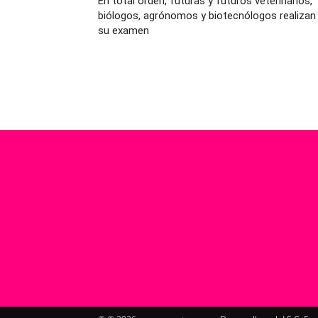
En total orden, futuras y futuros veterinarios,
biólogos, agrónomos y biotecnólogos realizan
su examen