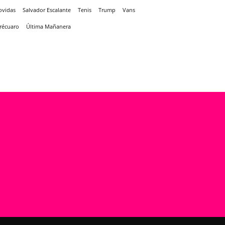
ovidas
Salvador Escalante
Tenis
Trump
Vans
récuaro
Última Mañanera