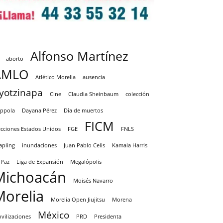
Alfonso Martínez
aborto
AMLO
Atlético Morelia
ausencia
yotzinapa
Cine
Claudia Sheinbaum
colección
ppola
Dayana Pérez
Día de muertos
FICM
ecciones Estados Unidos
FGE
FNLS
apling
inundaciones
Juan Pablo Celis
Kamala Harris
 Paz
Liga de Expansión
Megalópolis
Michoacán
Moisés Navarro
Morelia
Morelia Open Jiujitsu
Morena
México
vilizaciones
PRD
Presidenta