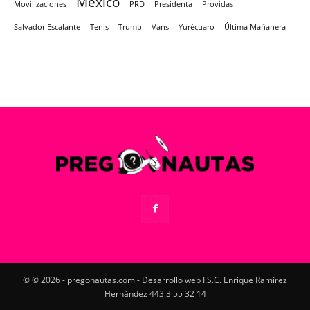
México
Movilizaciones
PRD
Presidenta
Providas
Salvador Escalante
Tenis
Trump
Vans
Yurécuaro
Última Mañanera
© © 2026 - pregonautas.com - Desarrollo web I.S.C. Enrique Ramírez
Hernández 443 3 55 32 14