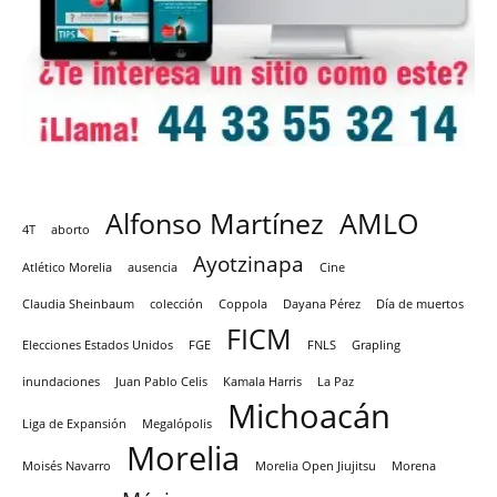
Alfonso Martínez
AMLO
4T
aborto
Ayotzinapa
Atlético Morelia
ausencia
Cine
Claudia Sheinbaum
colección
Coppola
Dayana Pérez
Día de muertos
FICM
Elecciones Estados Unidos
FGE
FNLS
Grapling
inundaciones
Juan Pablo Celis
Kamala Harris
La Paz
Michoacán
Liga de Expansión
Megalópolis
Morelia
Moisés Navarro
Morelia Open Jiujitsu
Morena