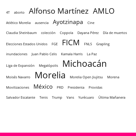
Alfonso Martínez
AMLO
4T
aborto
Ayotzinapa
Atlético Morelia
ausencia
Cine
Claudia Sheinbaum
colección
Coppola
Dayana Pérez
Día de muertos
FICM
Elecciones Estados Unidos
FGE
FNLS
Grapling
inundaciones
Juan Pablo Celis
Kamala Harris
La Paz
Michoacán
Liga de Expansión
Megalópolis
Morelia
Moisés Navarro
Morelia Open Jiujitsu
Morena
México
Movilizaciones
PRD
Presidenta
Providas
Salvador Escalante
Tenis
Trump
Vans
Yurécuaro
Última Mañanera