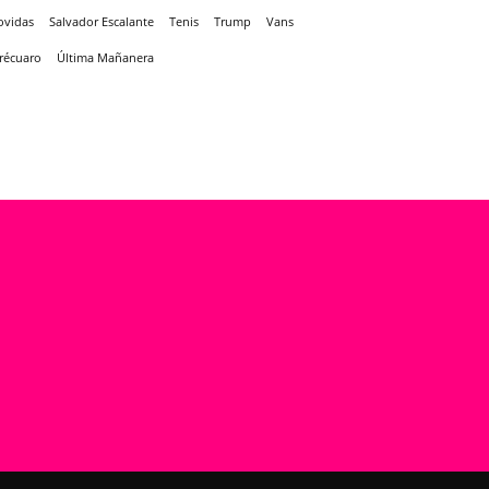
ovidas
Salvador Escalante
Tenis
Trump
Vans
récuaro
Última Mañanera