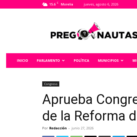
C
15.6
jueves, agosto 6, 2026
Morelia
Pregonautas
INICIO
PARLAMENTO
POLÍTICA
MUNICIPIOS
M
Congreso
Aprueba Congre
de la Reforma d
Por
Redacción
-
junio 27, 2026