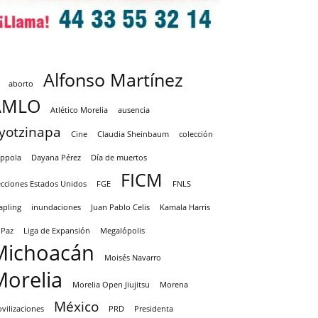
Alfonso Martínez
aborto
AMLO
Atlético Morelia
ausencia
yotzinapa
Cine
Claudia Sheinbaum
colección
ppola
Dayana Pérez
Día de muertos
FICM
ecciones Estados Unidos
FGE
FNLS
apling
inundaciones
Juan Pablo Celis
Kamala Harris
 Paz
Liga de Expansión
Megalópolis
Michoacán
Moisés Navarro
Morelia
Morelia Open Jiujitsu
Morena
México
vilizaciones
PRD
Presidenta