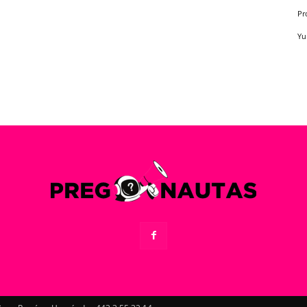
Pr
Yu