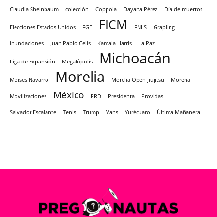
Claudia Sheinbaum
colección
Coppola
Dayana Pérez
Día de muertos
FICM
Elecciones Estados Unidos
FGE
FNLS
Grapling
inundaciones
Juan Pablo Celis
Kamala Harris
La Paz
Michoacán
Liga de Expansión
Megalópolis
Morelia
Moisés Navarro
Morelia Open Jiujitsu
Morena
México
Movilizaciones
PRD
Presidenta
Providas
Salvador Escalante
Tenis
Trump
Vans
Yurécuaro
Última Mañanera