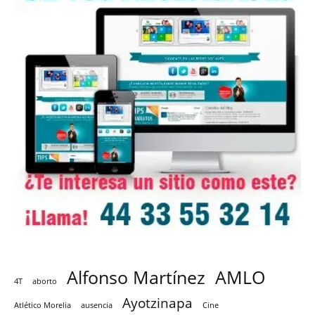
Alfonso Martínez
AMLO
4T
aborto
Ayotzinapa
Atlético Morelia
ausencia
Cine