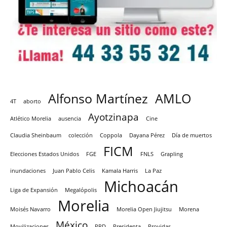
Alfonso Martínez
AMLO
4T
aborto
Ayotzinapa
Atlético Morelia
ausencia
Cine
Claudia Sheinbaum
colección
Coppola
Dayana Pérez
Día de muertos
FICM
Elecciones Estados Unidos
FGE
FNLS
Grapling
inundaciones
Juan Pablo Celis
Kamala Harris
La Paz
Michoacán
Liga de Expansión
Megalópolis
Morelia
Moisés Navarro
Morelia Open Jiujitsu
Morena
México
Movilizaciones
PRD
Presidenta
Providas