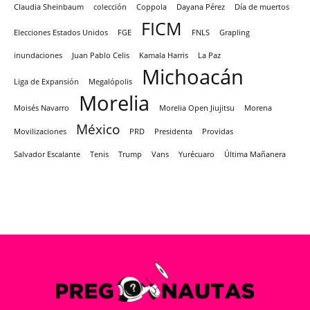
Claudia Sheinbaum
colección
Coppola
Dayana Pérez
Día de muertos
FICM
Elecciones Estados Unidos
FGE
FNLS
Grapling
inundaciones
Juan Pablo Celis
Kamala Harris
La Paz
Michoacán
Liga de Expansión
Megalópolis
Morelia
Moisés Navarro
Morelia Open Jiujitsu
Morena
México
Movilizaciones
PRD
Presidenta
Providas
Salvador Escalante
Tenis
Trump
Vans
Yurécuaro
Última Mañanera