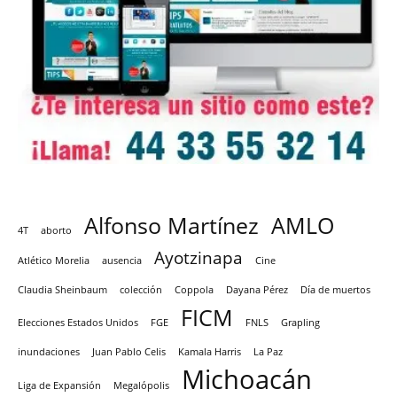
Alfonso Martínez
AMLO
4T
aborto
Ayotzinapa
Atlético Morelia
ausencia
Cine
Claudia Sheinbaum
colección
Coppola
Dayana Pérez
Día de muertos
FICM
Elecciones Estados Unidos
FGE
FNLS
Grapling
inundaciones
Juan Pablo Celis
Kamala Harris
La Paz
Michoacán
Liga de Expansión
Megalópolis