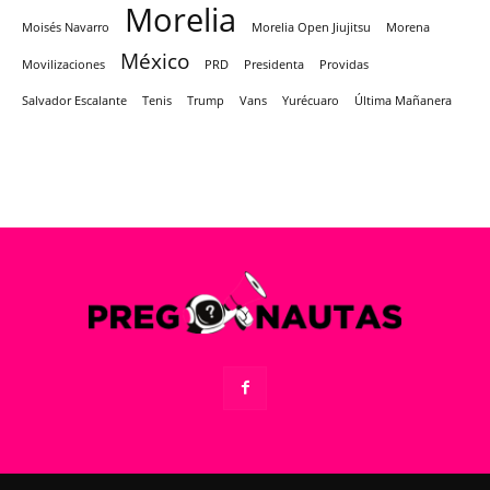
Morelia
Moisés Navarro
Morelia Open Jiujitsu
Morena
México
Movilizaciones
PRD
Presidenta
Providas
Salvador Escalante
Tenis
Trump
Vans
Yurécuaro
Última Mañanera