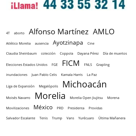
Alfonso Martínez
AMLO
4T
aborto
Ayotzinapa
Atlético Morelia
ausencia
Cine
Claudia Sheinbaum
colección
Coppola
Dayana Pérez
Día de muertos
FICM
Elecciones Estados Unidos
FGE
FNLS
Grapling
inundaciones
Juan Pablo Celis
Kamala Harris
La Paz
Michoacán
Liga de Expansión
Megalópolis
Morelia
Moisés Navarro
Morelia Open Jiujitsu
Morena
México
Movilizaciones
PRD
Presidenta
Providas
Salvador Escalante
Tenis
Trump
Vans
Yurécuaro
Última Mañanera