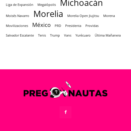
Michoacán
Liga de Expansión
Megalópolis
Morelia
Moisés Navarro
Morelia Open Jiujitsu
Morena
México
Movilizaciones
PRD
Presidenta
Providas
Salvador Escalante
Tenis
Trump
Vans
Yurécuaro
Última Mañanera