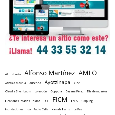
Alfonso Martínez
AMLO
4T
aborto
Ayotzinapa
Atlético Morelia
ausencia
Cine
Claudia Sheinbaum
colección
Coppola
Dayana Pérez
Día de muertos
FICM
Elecciones Estados Unidos
FGE
FNLS
Grapling
inundaciones
Juan Pablo Celis
Kamala Harris
La Paz