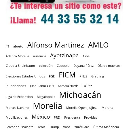
Alfonso Martínez
AMLO
4T
aborto
Ayotzinapa
Atlético Morelia
ausencia
Cine
Claudia Sheinbaum
colección
Coppola
Dayana Pérez
Día de muertos
FICM
Elecciones Estados Unidos
FGE
FNLS
Grapling
inundaciones
Juan Pablo Celis
Kamala Harris
La Paz
Michoacán
Liga de Expansión
Megalópolis
Morelia
Moisés Navarro
Morelia Open Jiujitsu
Morena
México
Movilizaciones
PRD
Presidenta
Providas
Salvador Escalante
Tenis
Trump
Vans
Yurécuaro
Última Mañanera