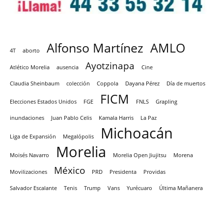
Alfonso Martínez
AMLO
4T
aborto
Ayotzinapa
Atlético Morelia
ausencia
Cine
Claudia Sheinbaum
colección
Coppola
Dayana Pérez
Día de muertos
FICM
Elecciones Estados Unidos
FGE
FNLS
Grapling
inundaciones
Juan Pablo Celis
Kamala Harris
La Paz
Michoacán
Liga de Expansión
Megalópolis
Morelia
Moisés Navarro
Morelia Open Jiujitsu
Morena
México
Movilizaciones
PRD
Presidenta
Providas
Salvador Escalante
Tenis
Trump
Vans
Yurécuaro
Última Mañanera