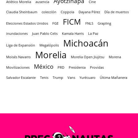
Ayotzinapa
Atlético Morelia
ausencia
Cine
Claudia Sheinbaum
colección
Coppola
Dayana Pérez
Día de muertos
FICM
Elecciones Estados Unidos
FGE
FNLS
Grapling
inundaciones
Juan Pablo Celis
Kamala Harris
La Paz
Michoacán
Liga de Expansión
Megalópolis
Morelia
Moisés Navarro
Morelia Open Jiujitsu
Morena
México
Movilizaciones
PRD
Presidenta
Providas
Salvador Escalante
Tenis
Trump
Vans
Yurécuaro
Última Mañanera