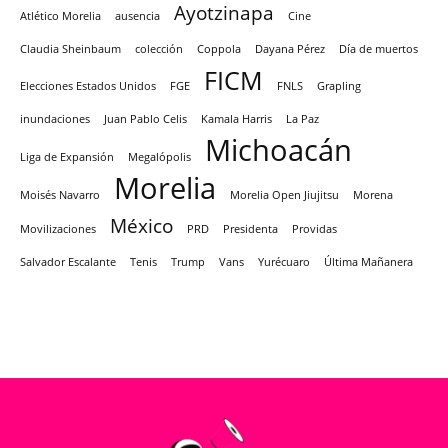
Ayotzinapa
Atlético Morelia
ausencia
Cine
Claudia Sheinbaum
colección
Coppola
Dayana Pérez
Día de muertos
FICM
Elecciones Estados Unidos
FGE
FNLS
Grapling
inundaciones
Juan Pablo Celis
Kamala Harris
La Paz
Michoacán
Liga de Expansión
Megalópolis
Morelia
Moisés Navarro
Morelia Open Jiujitsu
Morena
México
Movilizaciones
PRD
Presidenta
Providas
Salvador Escalante
Tenis
Trump
Vans
Yurécuaro
Última Mañanera