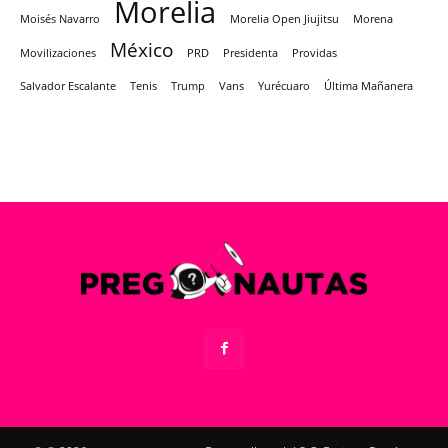
Morelia
Moisés Navarro
Morelia Open Jiujitsu
Morena
México
Movilizaciones
PRD
Presidenta
Providas
Salvador Escalante
Tenis
Trump
Vans
Yurécuaro
Última Mañanera