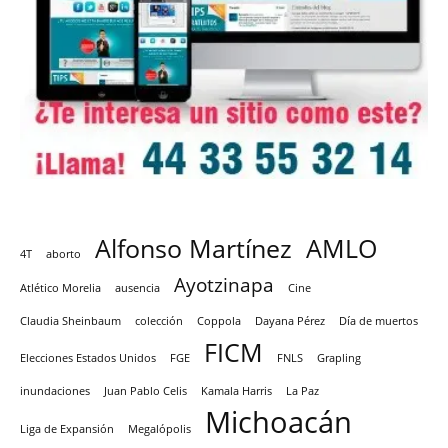
Alfonso Martínez
AMLO
4T
aborto
Ayotzinapa
Atlético Morelia
ausencia
Cine
Claudia Sheinbaum
colección
Coppola
Dayana Pérez
Día de muertos
FICM
Elecciones Estados Unidos
FGE
FNLS
Grapling
inundaciones
Juan Pablo Celis
Kamala Harris
La Paz
Michoacán
Liga de Expansión
Megalópolis