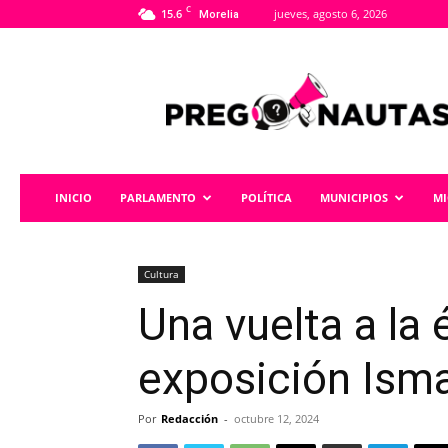
C
15.6
jueves, agosto 6, 2026
Morelia
Pregonautas
INICIO
PARLAMENTO
POLÍTICA
MUNICIPIOS
M
Cultura
Una vuelta a la
exposición Isma
Por
Redacción
-
octubre 12, 2024