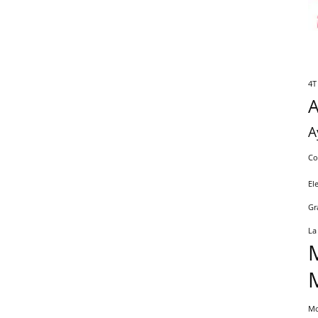
4T
A
Co
El
Gr
La
Mo