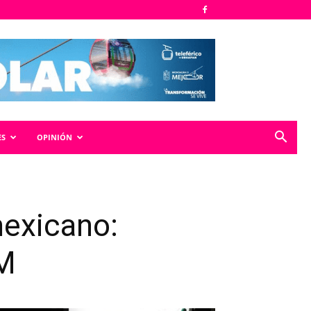
ES
OPINIÓN
mexicano:
CM