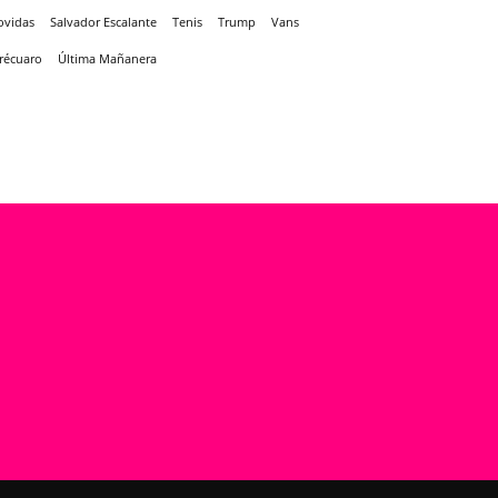
ovidas
Salvador Escalante
Tenis
Trump
Vans
récuaro
Última Mañanera