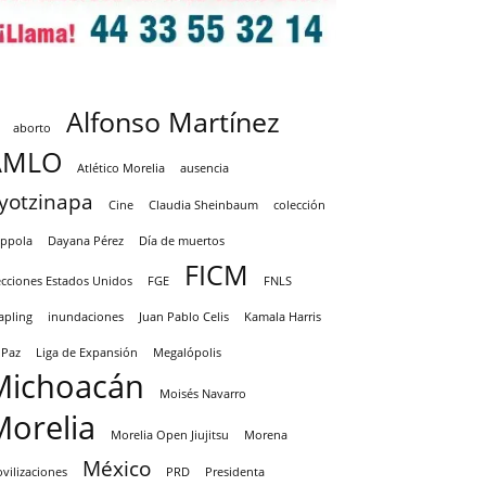
Alfonso Martínez
aborto
AMLO
Atlético Morelia
ausencia
yotzinapa
Cine
Claudia Sheinbaum
colección
ppola
Dayana Pérez
Día de muertos
FICM
ecciones Estados Unidos
FGE
FNLS
apling
inundaciones
Juan Pablo Celis
Kamala Harris
 Paz
Liga de Expansión
Megalópolis
Michoacán
Moisés Navarro
Morelia
Morelia Open Jiujitsu
Morena
México
vilizaciones
PRD
Presidenta