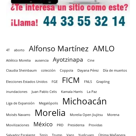
Alfonso Martínez
AMLO
4T
aborto
Ayotzinapa
Atlético Morelia
ausencia
Cine
Claudia Sheinbaum
colección
Coppola
Dayana Pérez
Día de muertos
FICM
Elecciones Estados Unidos
FGE
FNLS
Grapling
inundaciones
Juan Pablo Celis
Kamala Harris
La Paz
Michoacán
Liga de Expansión
Megalópolis
Morelia
Moisés Navarro
Morelia Open Jiujitsu
Morena
México
Movilizaciones
PRD
Presidenta
Providas
Salvador Escalante
Tenis
Trump
Vans
Yurécuaro
Última Mañanera