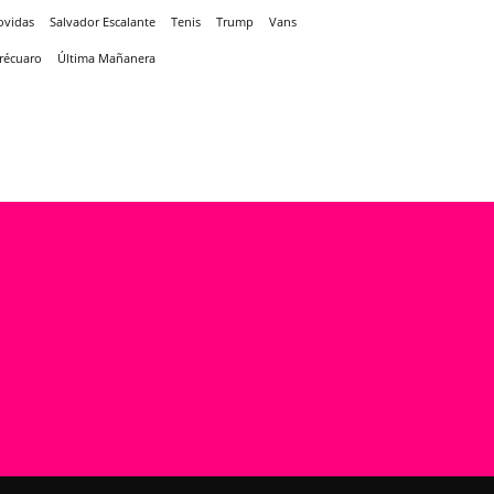
ovidas
Salvador Escalante
Tenis
Trump
Vans
récuaro
Última Mañanera