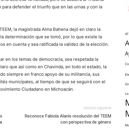
n para defender el triunfo que en las urnas y con la
TEEM, la magistrada Alma Bahena dejó en claro la
4T
la determinación que se tomó, por lo que existe la
 en cuenta y sea ratificada la validez de la elección.
A
zar en los temas de democracia, sea respetada la
Co
laro que así como en Chavinda, en todo el estado, la
ado siempre en franco apoyo de su militancia, sus
El
tés municipales, al tiempo de que se seguirá con el
Gr
 Movimiento Ciudadano en Michoacán.
La
Artículo siguiente
as
Reconoce Fabiola Alanís resolución del TEEM
pa
con perspectiva de género
Mo