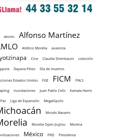
Alfonso Martínez
aborto
AMLO
Atlético Morelia
ausencia
yotzinapa
Cine
Claudia Sheinbaum
colección
ppola
Dayana Pérez
Día de muertos
FICM
ecciones Estados Unidos
FGE
FNLS
apling
inundaciones
Juan Pablo Celis
Kamala Harris
 Paz
Liga de Expansión
Megalópolis
Michoacán
Moisés Navarro
Morelia
Morelia Open Jiujitsu
Morena
México
vilizaciones
PRD
Presidenta