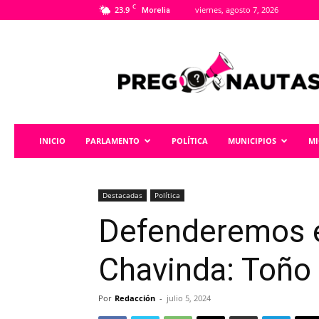
C
23.9
viernes, agosto 7, 2026
Morelia
Pregonautas
INICIO
PARLAMENTO
POLÍTICA
MUNICIPIOS
M
Destacadas
Política
Defenderemos e
Chavinda: Toño
Por
Redacción
-
julio 5, 2024