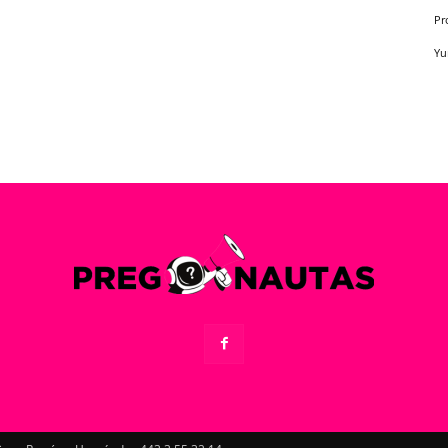
Pr
Yu