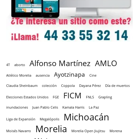
Alfonso Martínez
AMLO
4T
aborto
Ayotzinapa
Atlético Morelia
ausencia
Cine
Claudia Sheinbaum
colección
Coppola
Dayana Pérez
Día de muertos
FICM
Elecciones Estados Unidos
FGE
FNLS
Grapling
inundaciones
Juan Pablo Celis
Kamala Harris
La Paz
Michoacán
Liga de Expansión
Megalópolis
Morelia
Moisés Navarro
Morelia Open Jiujitsu
Morena