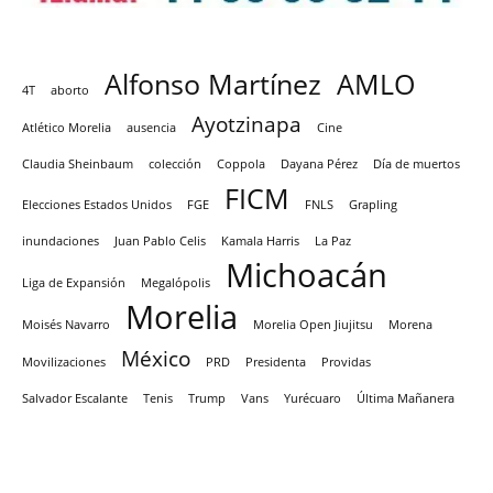
Alfonso Martínez
AMLO
4T
aborto
Ayotzinapa
Atlético Morelia
ausencia
Cine
Claudia Sheinbaum
colección
Coppola
Dayana Pérez
Día de muertos
FICM
Elecciones Estados Unidos
FGE
FNLS
Grapling
inundaciones
Juan Pablo Celis
Kamala Harris
La Paz
Michoacán
Liga de Expansión
Megalópolis
Morelia
Moisés Navarro
Morelia Open Jiujitsu
Morena
México
Movilizaciones
PRD
Presidenta
Providas
Salvador Escalante
Tenis
Trump
Vans
Yurécuaro
Última Mañanera