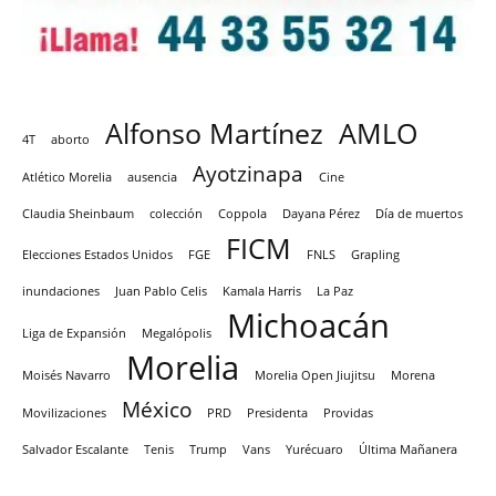
Alfonso Martínez
AMLO
4T
aborto
Ayotzinapa
Atlético Morelia
ausencia
Cine
Claudia Sheinbaum
colección
Coppola
Dayana Pérez
Día de muertos
FICM
Elecciones Estados Unidos
FGE
FNLS
Grapling
inundaciones
Juan Pablo Celis
Kamala Harris
La Paz
Michoacán
Liga de Expansión
Megalópolis
Morelia
Moisés Navarro
Morelia Open Jiujitsu
Morena
México
Movilizaciones
PRD
Presidenta
Providas
Salvador Escalante
Tenis
Trump
Vans
Yurécuaro
Última Mañanera