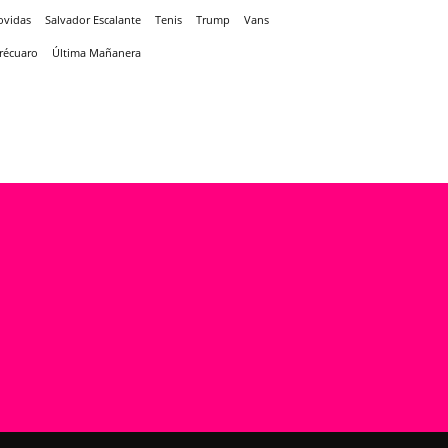
ovidas
Salvador Escalante
Tenis
Trump
Vans
récuaro
Última Mañanera