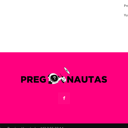
Pr
Yu