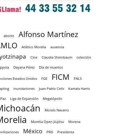
Alfonso Martínez
aborto
AMLO
Atlético Morelia
ausencia
yotzinapa
Cine
Claudia Sheinbaum
colección
ppola
Dayana Pérez
Día de muertos
FICM
ecciones Estados Unidos
FGE
FNLS
apling
inundaciones
Juan Pablo Celis
Kamala Harris
 Paz
Liga de Expansión
Megalópolis
Michoacán
Moisés Navarro
Morelia
Morelia Open Jiujitsu
Morena
México
vilizaciones
PRD
Presidenta