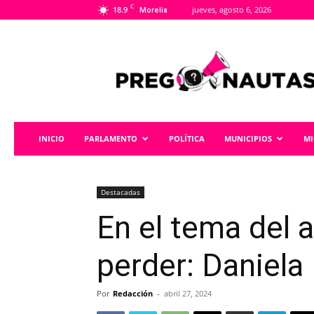
C
18.9
jueves, agosto 6, 2026
Morelia
Pregonautas
INICIO
PARLAMENTO
POLÍTICA
MUNICIPIOS
M
Destacadas
En el tema del
perder: Daniela
Por
Redacción
-
abril 27, 2024