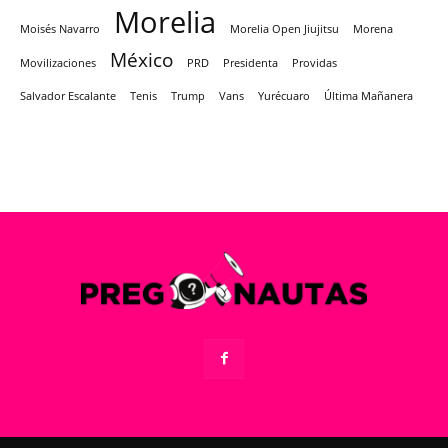
Morelia
Moisés Navarro
Morelia Open Jiujitsu
Morena
México
Movilizaciones
PRD
Presidenta
Providas
Salvador Escalante
Tenis
Trump
Vans
Yurécuaro
Última Mañanera