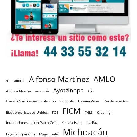
Alfonso Martínez
AMLO
4T
aborto
Ayotzinapa
Atlético Morelia
ausencia
Cine
Claudia Sheinbaum
colección
Coppola
Dayana Pérez
Día de muertos
FICM
Elecciones Estados Unidos
FGE
FNLS
Grapling
inundaciones
Juan Pablo Celis
Kamala Harris
La Paz
Michoacán
Liga de Expansión
Megalópolis