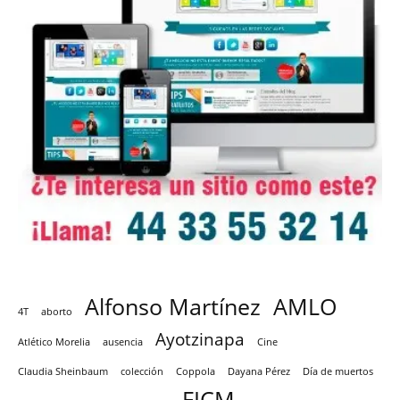
Alfonso Martínez
AMLO
4T
aborto
Ayotzinapa
Atlético Morelia
ausencia
Cine
Claudia Sheinbaum
colección
Coppola
Dayana Pérez
Día de muertos
FICM