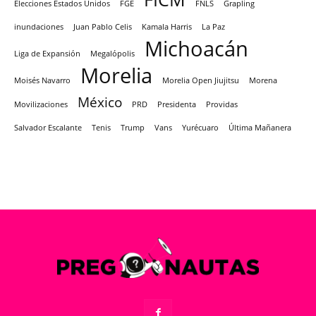
Elecciones Estados Unidos
FGE
FNLS
Grapling
inundaciones
Juan Pablo Celis
Kamala Harris
La Paz
Michoacán
Liga de Expansión
Megalópolis
Morelia
Moisés Navarro
Morelia Open Jiujitsu
Morena
México
Movilizaciones
PRD
Presidenta
Providas
Salvador Escalante
Tenis
Trump
Vans
Yurécuaro
Última Mañanera