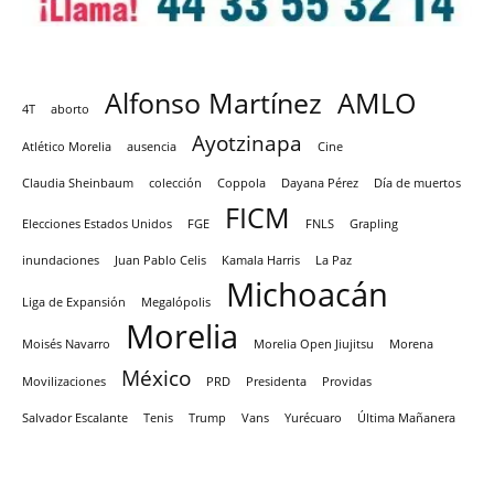
Alfonso Martínez
AMLO
4T
aborto
Ayotzinapa
Atlético Morelia
ausencia
Cine
Claudia Sheinbaum
colección
Coppola
Dayana Pérez
Día de muertos
FICM
Elecciones Estados Unidos
FGE
FNLS
Grapling
inundaciones
Juan Pablo Celis
Kamala Harris
La Paz
Michoacán
Liga de Expansión
Megalópolis
Morelia
Moisés Navarro
Morelia Open Jiujitsu
Morena
México
Movilizaciones
PRD
Presidenta
Providas
Salvador Escalante
Tenis
Trump
Vans
Yurécuaro
Última Mañanera