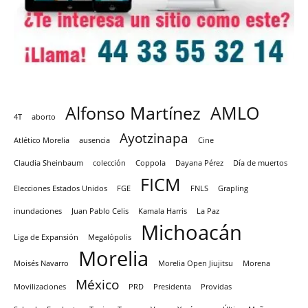
Alfonso Martínez
AMLO
4T
aborto
Ayotzinapa
Atlético Morelia
ausencia
Cine
Claudia Sheinbaum
colección
Coppola
Dayana Pérez
Día de muertos
FICM
Elecciones Estados Unidos
FGE
FNLS
Grapling
inundaciones
Juan Pablo Celis
Kamala Harris
La Paz
Michoacán
Liga de Expansión
Megalópolis
Morelia
Moisés Navarro
Morelia Open Jiujitsu
Morena
México
Movilizaciones
PRD
Presidenta
Providas