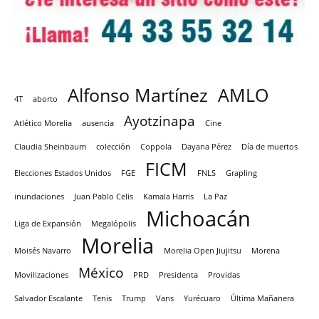
Alfonso Martínez
AMLO
4T
aborto
Ayotzinapa
Atlético Morelia
ausencia
Cine
Claudia Sheinbaum
colección
Coppola
Dayana Pérez
Día de muertos
FICM
Elecciones Estados Unidos
FGE
FNLS
Grapling
inundaciones
Juan Pablo Celis
Kamala Harris
La Paz
Michoacán
Liga de Expansión
Megalópolis
Morelia
Moisés Navarro
Morelia Open Jiujitsu
Morena
México
Movilizaciones
PRD
Presidenta
Providas
Salvador Escalante
Tenis
Trump
Vans
Yurécuaro
Última Mañanera