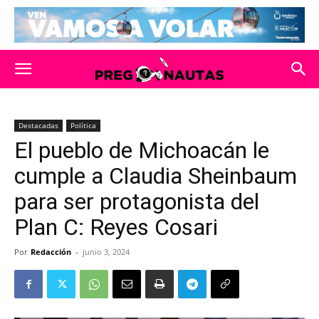
Destacadas
Política
El pueblo de Michoacán le
cumple a Claudia Sheinbaum
para ser protagonista del
Plan C: Reyes Cosari
Por
Redacción
-
junio 3, 2024