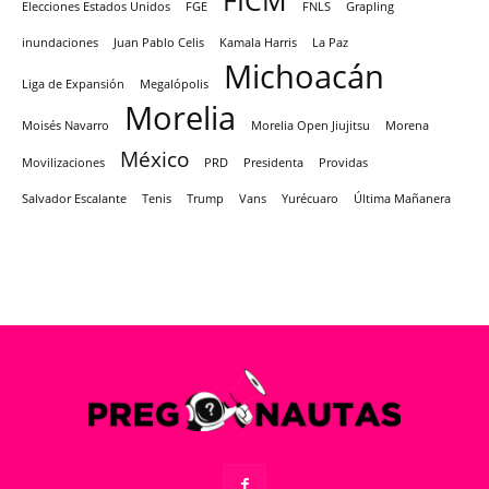
FICM
Elecciones Estados Unidos
FGE
FNLS
Grapling
inundaciones
Juan Pablo Celis
Kamala Harris
La Paz
Michoacán
Liga de Expansión
Megalópolis
Morelia
Moisés Navarro
Morelia Open Jiujitsu
Morena
México
Movilizaciones
PRD
Presidenta
Providas
Salvador Escalante
Tenis
Trump
Vans
Yurécuaro
Última Mañanera