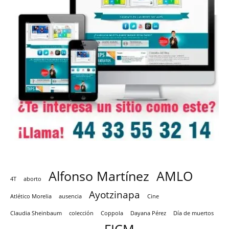
Alfonso Martínez
AMLO
4T
aborto
Ayotzinapa
Atlético Morelia
ausencia
Cine
Claudia Sheinbaum
colección
Coppola
Dayana Pérez
Día de muertos