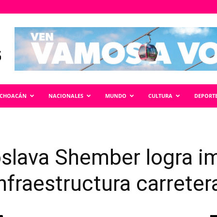
ICHOACÁN
NACIONALES
MUNDO
CULTURA
DEPORT
oslava Shember logra i
infraestructura carrete