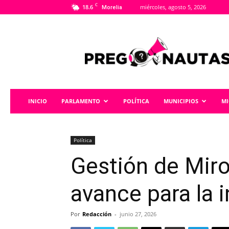
C
18.6
miércoles, agosto 5, 2026
Morelia
Pregonautas
INICIO
PARLAMENTO
POLÍTICA
MUNICIPIOS
M
Política
Gestión de Mir
avance para la 
Por
Redacción
-
junio 27, 2026