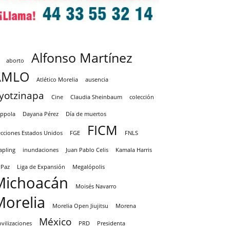
Alfonso Martínez
aborto
AMLO
Atlético Morelia
ausencia
yotzinapa
Cine
Claudia Sheinbaum
colección
ppola
Dayana Pérez
Día de muertos
FICM
ecciones Estados Unidos
FGE
FNLS
apling
inundaciones
Juan Pablo Celis
Kamala Harris
 Paz
Liga de Expansión
Megalópolis
Michoacán
Moisés Navarro
Morelia
Morelia Open Jiujitsu
Morena
México
vilizaciones
PRD
Presidenta