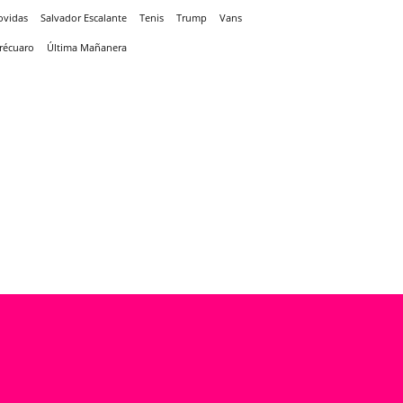
ovidas
Salvador Escalante
Tenis
Trump
Vans
récuaro
Última Mañanera