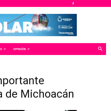
ES
OPINIÓN
mportante
ra de Michoacán