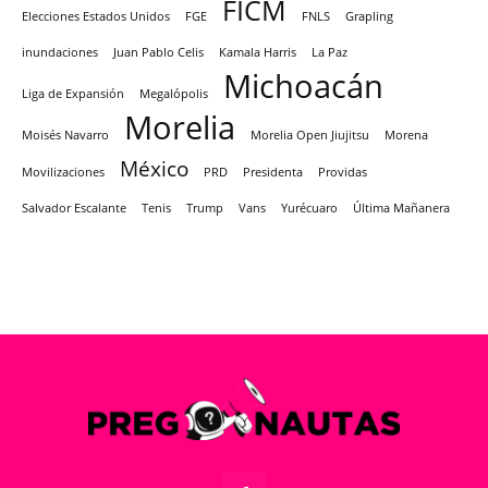
FICM
Elecciones Estados Unidos
FGE
FNLS
Grapling
inundaciones
Juan Pablo Celis
Kamala Harris
La Paz
Michoacán
Liga de Expansión
Megalópolis
Morelia
Moisés Navarro
Morelia Open Jiujitsu
Morena
México
Movilizaciones
PRD
Presidenta
Providas
Salvador Escalante
Tenis
Trump
Vans
Yurécuaro
Última Mañanera