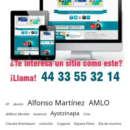
Alfonso Martínez
AMLO
4T
aborto
Ayotzinapa
Atlético Morelia
ausencia
Cine
Claudia Sheinbaum
colección
Coppola
Dayana Pérez
Día de muertos