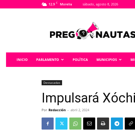
C
12.9
sábado, agosto 8, 2026
Morelia
Pregonautas
INICIO
PARLAMENTO
POLÍTICA
MUNICIPIOS
M
Destacadas
Impulsará Xóch
Por
Redacción
-
abril 2, 2024