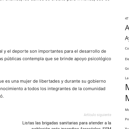
4T
A
Co
al y el deporte son importantes para el desarrollo de
cas públicas contempla que se brinde apoyo psicológico
El
Gr
La
que es una mujer de libertades y durante su gobierno
conocimiento a todos los integrantes de la comunidad
ó.
Mo
Artículo siguiente
Pr
Listas las brigadas sanitarias para atender a la
población ante incendios forestales: SSM
Yu