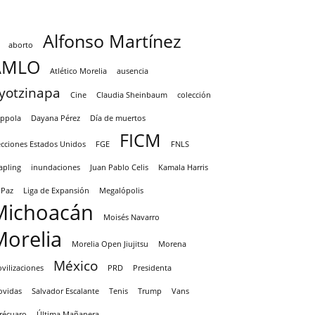
Alfonso Martínez
aborto
AMLO
Atlético Morelia
ausencia
yotzinapa
Cine
Claudia Sheinbaum
colección
ppola
Dayana Pérez
Día de muertos
FICM
ecciones Estados Unidos
FGE
FNLS
apling
inundaciones
Juan Pablo Celis
Kamala Harris
 Paz
Liga de Expansión
Megalópolis
Michoacán
Moisés Navarro
Morelia
Morelia Open Jiujitsu
Morena
México
vilizaciones
PRD
Presidenta
ovidas
Salvador Escalante
Tenis
Trump
Vans
récuaro
Última Mañanera