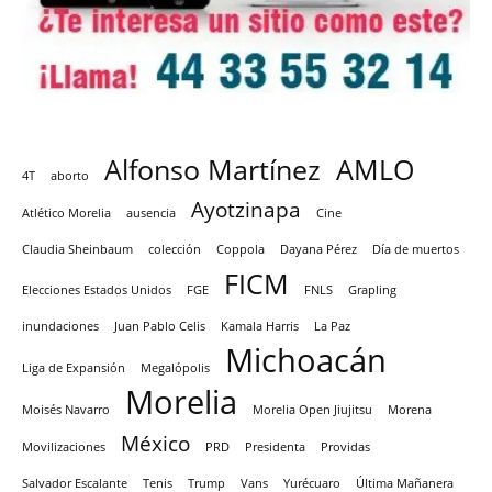
Alfonso Martínez
AMLO
4T
aborto
Ayotzinapa
Atlético Morelia
ausencia
Cine
Claudia Sheinbaum
colección
Coppola
Dayana Pérez
Día de muertos
FICM
Elecciones Estados Unidos
FGE
FNLS
Grapling
inundaciones
Juan Pablo Celis
Kamala Harris
La Paz
Michoacán
Liga de Expansión
Megalópolis
Morelia
Moisés Navarro
Morelia Open Jiujitsu
Morena
México
Movilizaciones
PRD
Presidenta
Providas
Salvador Escalante
Tenis
Trump
Vans
Yurécuaro
Última Mañanera