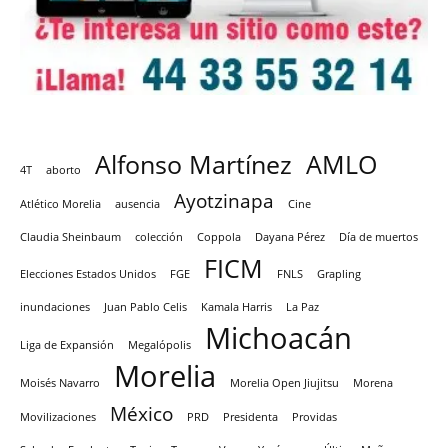
Alfonso Martínez
AMLO
4T
aborto
Ayotzinapa
Atlético Morelia
ausencia
Cine
Claudia Sheinbaum
colección
Coppola
Dayana Pérez
Día de muertos
FICM
Elecciones Estados Unidos
FGE
FNLS
Grapling
inundaciones
Juan Pablo Celis
Kamala Harris
La Paz
Michoacán
Liga de Expansión
Megalópolis
Morelia
Moisés Navarro
Morelia Open Jiujitsu
Morena
México
Movilizaciones
PRD
Presidenta
Providas