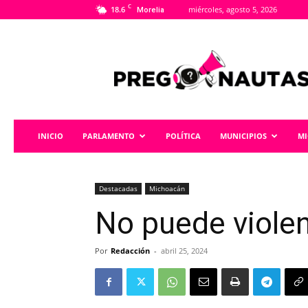
C
18.6
miércoles, agosto 5, 2026
Morelia
Pregonautas
INICIO
PARLAMENTO
POLÍTICA
MUNICIPIOS
M
Destacadas
Michoacán
No puede viole
Por
Redacción
-
abril 25, 2024