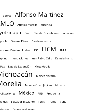
Alfonso Martínez
aborto
AMLO
Atlético Morelia
ausencia
yotzinapa
Cine
Claudia Sheinbaum
colección
ppola
Dayana Pérez
Día de muertos
FICM
ecciones Estados Unidos
FGE
FNLS
apling
inundaciones
Juan Pablo Celis
Kamala Harris
 Paz
Liga de Expansión
Megalópolis
Michoacán
Moisés Navarro
Morelia
Morelia Open Jiujitsu
Morena
México
vilizaciones
PRD
Presidenta
ovidas
Salvador Escalante
Tenis
Trump
Vans
récuaro
Última Mañanera