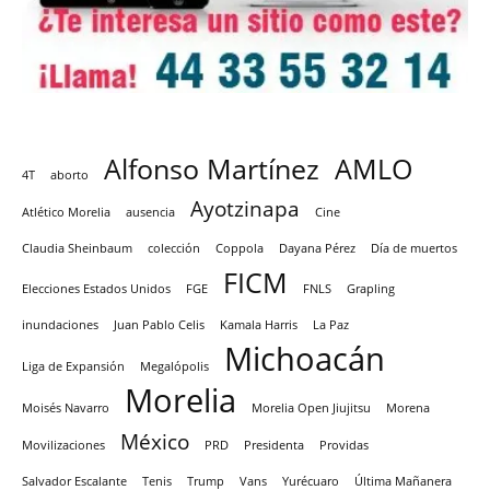
Alfonso Martínez
AMLO
4T
aborto
Ayotzinapa
Atlético Morelia
ausencia
Cine
Claudia Sheinbaum
colección
Coppola
Dayana Pérez
Día de muertos
FICM
Elecciones Estados Unidos
FGE
FNLS
Grapling
inundaciones
Juan Pablo Celis
Kamala Harris
La Paz
Michoacán
Liga de Expansión
Megalópolis
Morelia
Moisés Navarro
Morelia Open Jiujitsu
Morena
México
Movilizaciones
PRD
Presidenta
Providas
Salvador Escalante
Tenis
Trump
Vans
Yurécuaro
Última Mañanera